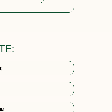
ТЕ:
м;
ым;