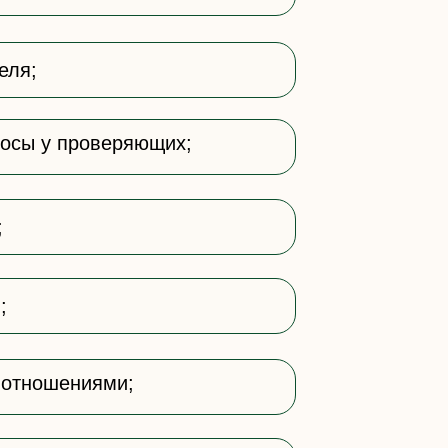
еля;
росы у проверяющих;
;
;
 отношениями;