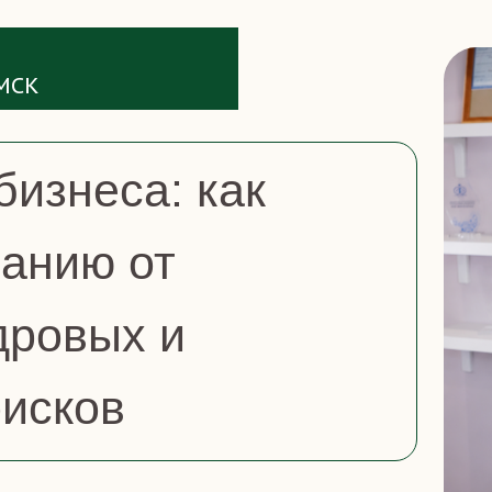
 МСК
бизнеса: как
панию от
дровых и
рисков