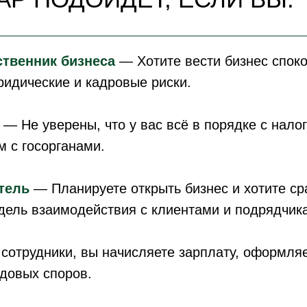
приводят к штрафам, проверкам, спорам с
твенник бизнеса
— Хотите вести бизнес споко
 заранее выстроить систему защиты бизнеса.
ридические и кадровые риски.
— Не уверены, что у вас всё в порядке с нало
 с госорганами.
тель
— Планируете открыть бизнес и хотите с
дель взаимодействия с клиентами и подрядчик
сотрудники, вы начисляете зарплату, оформляе
удовых споров.