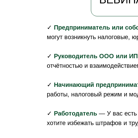
Разберём, какие ошибки чаще всего 
✓
Предприниматель или собс
сотрудниками и контрагентами, и как
могут возникнуть налоговые, ю
✓
Руководитель ООО или ИП
отчётностью и взаимодействием
✓
Начинающий предпринима
работы, налоговый режим и мо
✓
Работодатель
— У вас есть 
хотите избежать штрафов и тр